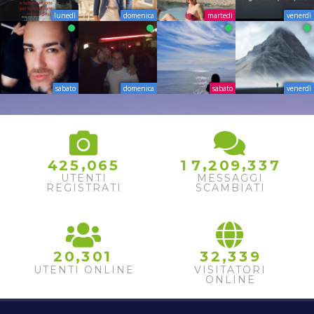
lunedì
domenica
martedì
venerdì
sabato
domenica
sabato
venerdì
,
,
,
4
2
5
0
6
5
1
7
2
0
9
3
3
7
UTENTI
MESSAGGI
REGISTRATI
SCAMBIATI
,
,
2
0
3
0
1
3
2
3
3
9
UTENTI ONLINE
VISITATORI
ONLINE