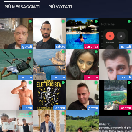
PIÙ MESSAGGIATI
PIÙ VOTATI
giovedì
sabato
domenica
martedì
domenica
domenica
domenica
mercoledì
lunedì
venerdì
giovedì
martedì