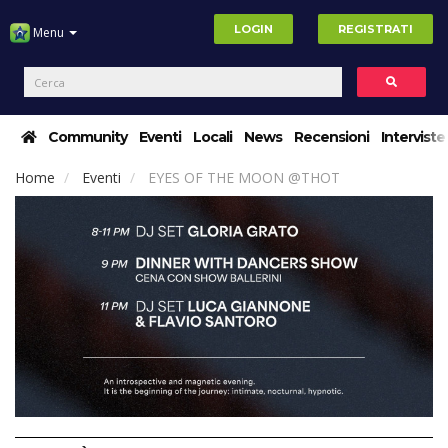
LOGIN
REGISTRATI
Menu
Community
Eventi
Locali
News
Recensioni
Interviste
Home
Eventi
EYES OF THE MOON @THOT