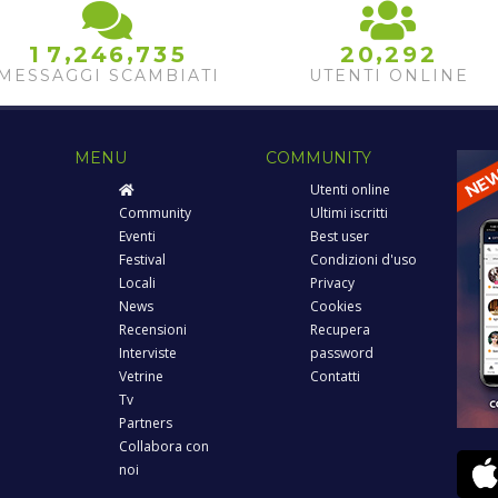
,
,
,
1
7
2
4
6
7
3
5
2
0
2
9
2
MESSAGGI SCAMBIATI
UTENTI ONLINE
MENU
COMMUNITY
Utenti online
Community
Ultimi iscritti
Eventi
Best user
Festival
Condizioni d'uso
Locali
Privacy
News
Cookies
Recensioni
Recupera
Interviste
password
Vetrine
Contatti
Tv
Partners
Collabora con
noi