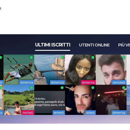
a
ULTIMI ISCRITTI
UTENTI ONLINE
PIÙ VI
dì
domenica
domenica
domenica
mercoledì
ca
martedì
venerdì
sabato
domenica