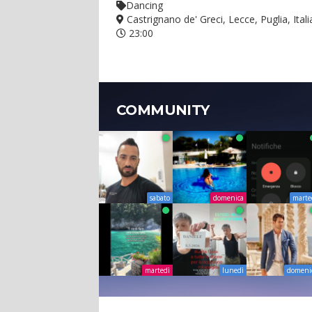
Dancing
Castrignano de' Greci, Lecce, Puglia, Itali
23:00
COMMUNITY
sabato
domenica
marte
martedì
lunedì
domeni