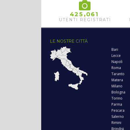
,
4
2
5
0
6
1
UTENTI REGISTRATI
LE NOSTRE CITTÀ
Bari
Lecce
Napoli
Roma
Taranto
Matera
Milano
Bologna
Torino
Parma
Pescara
Salerno
Rimini
Brindisi