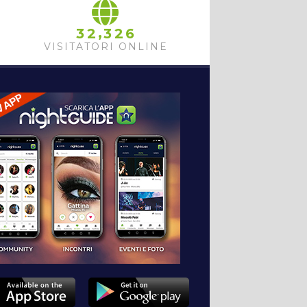
,
3
2
3
2
6
VISITATORI ONLINE