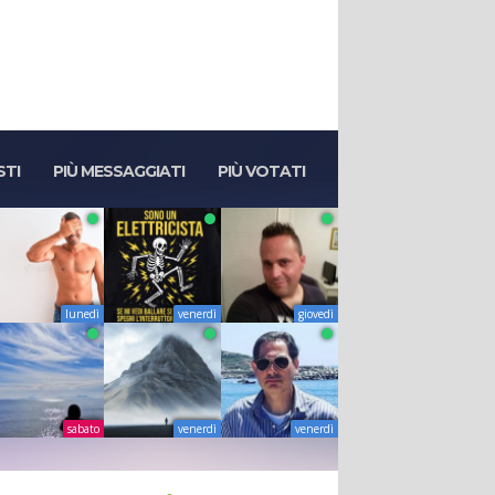
STI
PIÙ MESSAGGIATI
PIÙ VOTATI
lunedì
venerdì
giovedì
sabato
venerdì
venerdì