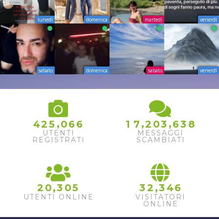
lunedì
domenica
martedì
venerdì
sabato
domenica
sabato
venerdì
,
,
,
4
2
5
0
6
6
1
7
2
0
3
6
3
8
UTENTI
MESSAGGI
REGISTRATI
SCAMBIATI
,
,
2
0
3
0
5
3
2
3
4
6
UTENTI ONLINE
VISITATORI
ONLINE