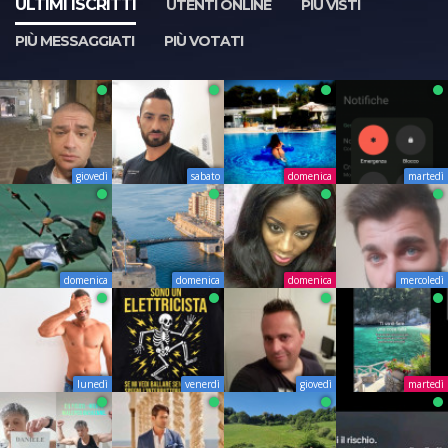
ULTIMI ISCRITTI
UTENTI ONLINE
PIÙ VISTI
PIÙ MESSAGGIATI
PIÙ VOTATI
giovedì
sabato
domenica
martedì
domenica
domenica
domenica
mercoledì
lunedì
venerdì
giovedì
martedì