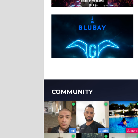
COMMUNITY
Ieri
sabato
domeni