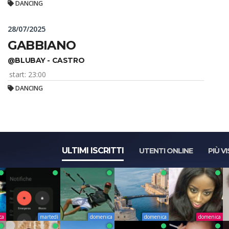
DANCING
28/07/2025
GABBIANO
@BLUBAY - CASTRO
start: 23:00
DANCING
ULTIMI ISCRITTI
UTENTI ONLINE
PIÙ VI
ca
martedì
domenica
domenica
domenica