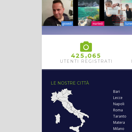
giovedì
martedì
lune
,
4
2
5
0
6
5
UTENTI REGISTRATI
LE NOSTRE CITTÀ
Bari
Lecce
Napoli
Roma
Taranto
Matera
Milano