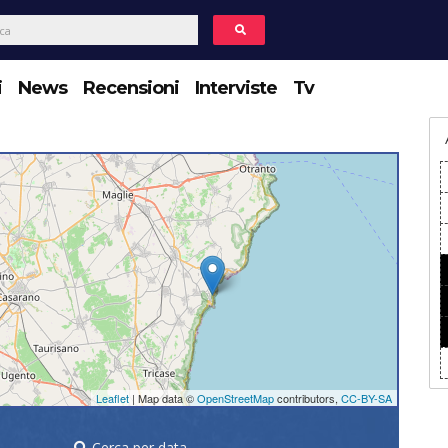
i
News
Recensioni
Interviste
Tv
Leaflet
| Map data ©
OpenStreetMap
contributors,
CC-BY-SA
Cerca per data