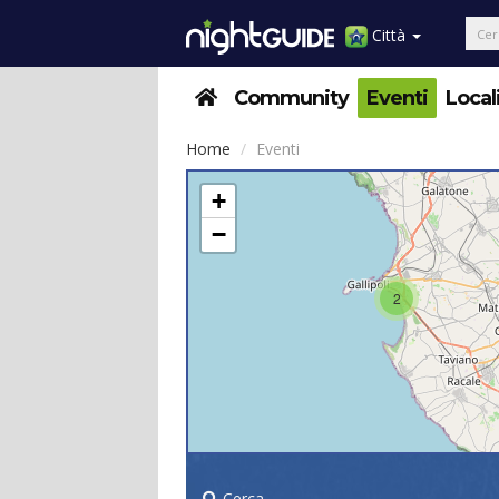
Città
Community
Eventi
Local
Home
Eventi
+
−
2
Cerca