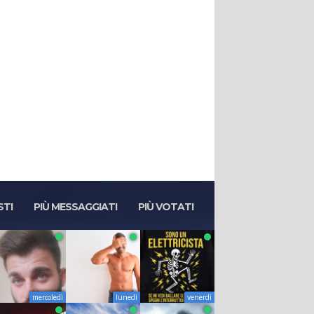
STI
PIÙ MESSAGGIATI
PIÙ VOTATI
mercoledì
lunedì
venerdì