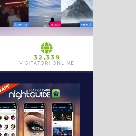
domenica
sabato
venerdì
,
3
2
3
3
9
VISITATORI ONLINE