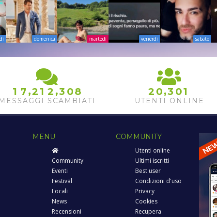
dì
domenica
martedì
venerdì
sabato
,
,
,
1
7
2
1
2
3
0
8
2
0
3
0
1
MESSAGGI SCAMBIATI
UTENTI ONLINE
MENU
COMMUNITY
Utenti online
Community
Ultimi iscritti
Eventi
Best user
Festival
Condizioni d'uso
Locali
Privacy
News
Cookies
Recensioni
Recupera