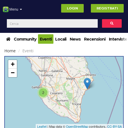
LOGIN
REGISTRATI
Menu
Community
Eventi
Locali
News
Recensioni
Interviste
Home
Eventi
+
−
2
Leaflet
| Map data ©
OpenStreetMap
contributors,
CC-BY-SA