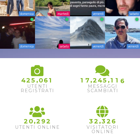
domenica
martedì
venerdì
sabato
domenica
sabato
venerdì
venerdì
,
,
,
4
2
5
0
6
1
1
7
2
4
5
1
1
6
UTENTI
MESSAGGI
REGISTRATI
SCAMBIATI
,
,
2
0
2
9
2
3
2
3
2
6
UTENTI ONLINE
VISITATORI
ONLINE