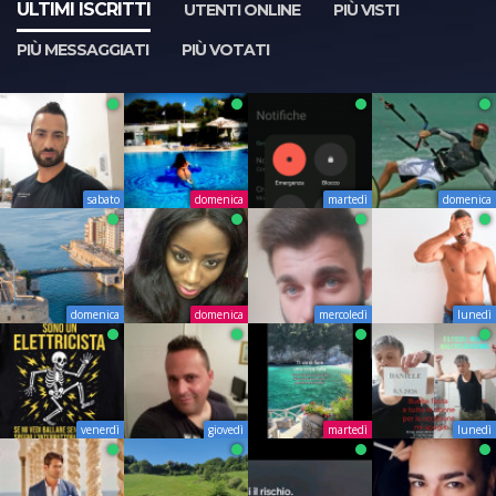
ULTIMI ISCRITTI
UTENTI ONLINE
PIÙ VISTI
PIÙ MESSAGGIATI
PIÙ VOTATI
sabato
domenica
martedì
domenica
domenica
domenica
mercoledì
lunedì
venerdì
giovedì
martedì
lunedì