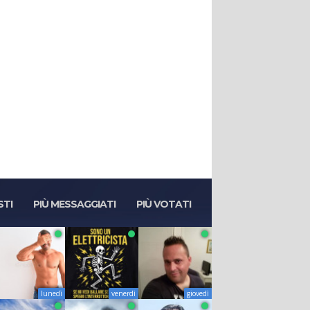
STI
PIÙ MESSAGGIATI
PIÙ VOTATI
lunedì
venerdì
giovedì