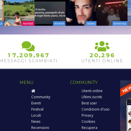
ca
martedì
venerdì
sabato
domenica
,
,
,
1
7
2
0
9
9
6
7
2
0
2
9
6
MESSAGGI SCAMBIATI
UTENTI ONLINE
MENU
COMMUNITY
Utenti online
Community
Ultimi iscritti
Eventi
Best user
Festival
Condizioni d'uso
Locali
Privacy
News
Cookies
Recensioni
Recupera