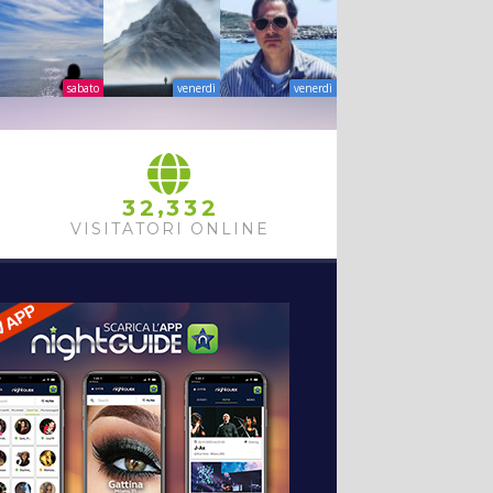
sabato
venerdì
venerdì
,
3
2
3
3
2
VISITATORI ONLINE