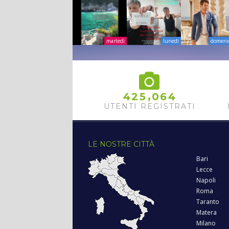
martedì
lunedì
domeni
,
4
2
5
0
6
4
UTENTI REGISTRATI
LE NOSTRE CITTÀ
Bari
Lecce
Napoli
Roma
Taranto
Matera
Milano