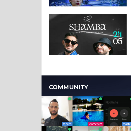
COMMUNITY
sabato
domenica
marte