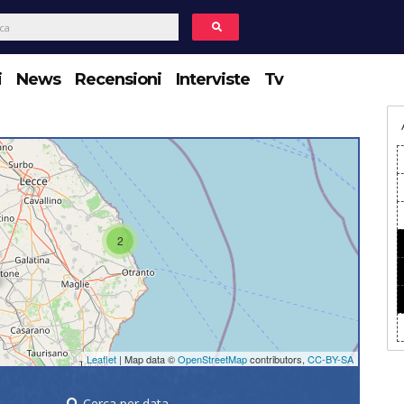
i
News
Recensioni
Interviste
Tv
2
Leaflet
| Map data ©
OpenStreetMap
contributors,
CC-BY-SA
Cerca per data