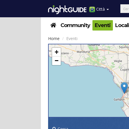
Città
Community
Eventi
Local
Home
Eventi
+
−
Cerca