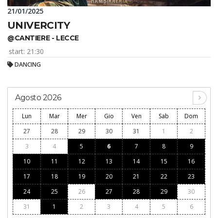
21/01/2025
UNIVERCITY
@CANTIERE - LECCE
start: 21:30
DANCING
Agosto 2026
Lun
Mar
Mer
Gio
Ven
Sab
Dom
27
28
29
30
31
1
2
3
4
5
6
7
8
9
10
11
12
13
14
15
16
17
18
19
20
21
22
23
24
25
26
27
28
29
30
31
1
2
3
4
5
6