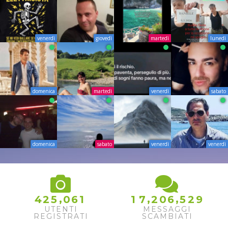
venerdì
giovedì
martedì
lunedì
domenica
martedì
venerdì
sabato
domenica
sabato
venerdì
venerdì
,
,
,
4
2
5
0
6
1
1
7
2
0
6
5
2
9
UTENTI
MESSAGGI
REGISTRATI
SCAMBIATI