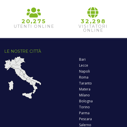
,
,
2
0
2
7
5
3
2
2
9
8
UTENTI ONLINE
VISITATORI
ONLINE
LE NOSTRE CITTÀ
Bari
Lecce
Napoli
Roma
Taranto
Matera
Milano
Bologna
Torino
Parma
Pescara
Salerno