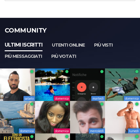
COMMUNITY
ULTIMI ISCRITTI
UTENTI ONLINE
PIÙ VISTI
PIÙ MESSAGGIATI
PIÙ VOTATI
sabato
domenica
martedì
domenica
domenica
domenica
mercoledì
lunedì