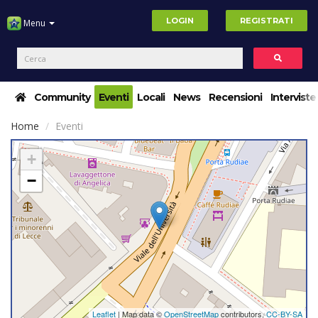
LOGIN
REGISTRATI
Menu
Community
Eventi
Locali
News
Recensioni
Interviste
Home
Eventi
+
−
Leaflet
| Map data ©
OpenStreetMap
contributors,
CC-BY-SA