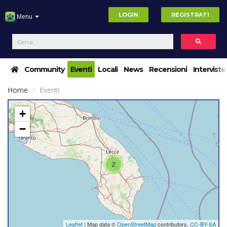
LOGIN
REGISTRATI
Menu
Community
Eventi
Locali
News
Recensioni
Interviste
Home
Eventi
+
−
2
Leaflet
| Map data ©
OpenStreetMap
contributors,
CC-BY-SA