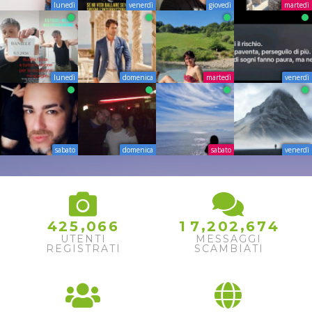
lunedì
venerdì
giovedì
martedì
lunedì
domenica
martedì
venerdì
sabato
domenica
sabato
venerdì
,
,
,
4
2
5
0
6
6
1
7
2
0
2
6
7
4
UTENTI
MESSAGGI
REGISTRATI
SCAMBIATI