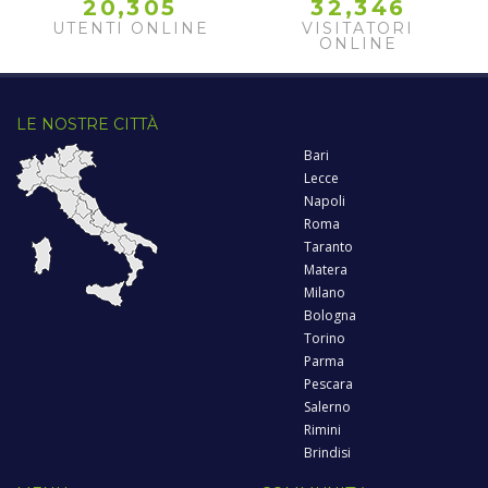
,
,
2
0
3
0
5
3
2
3
4
6
UTENTI ONLINE
VISITATORI
ONLINE
LE NOSTRE CITTÀ
Bari
Lecce
Napoli
Roma
Taranto
Matera
Milano
Bologna
Torino
Parma
Pescara
Salerno
Rimini
Brindisi