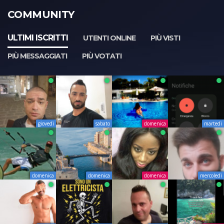
COMMUNITY
ULTIMI ISCRITTI
UTENTI ONLINE
PIÙ VISTI
PIÙ MESSAGGIATI
PIÙ VOTATI
giovedì
sabato
domenica
martedì
domenica
domenica
domenica
mercoledì