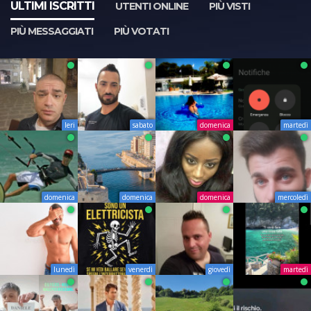
ULTIMI ISCRITTI
UTENTI ONLINE
PIÙ VISTI
PIÙ MESSAGGIATI
PIÙ VOTATI
Ieri
sabato
domenica
martedì
domenica
domenica
domenica
mercoledì
lunedì
venerdì
giovedì
martedì