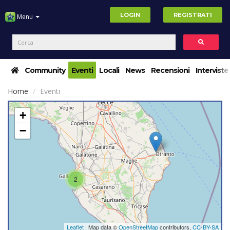
LOGIN
REGISTRATI
Menu
Community
Eventi
Locali
News
Recensioni
Interviste
Home
Eventi
+
−
2
Leaflet
| Map data ©
OpenStreetMap
contributors,
CC-BY-SA