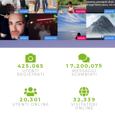
lunedì
domenica
martedì
venerdì
sabato
domenica
sabato
venerdì
5
,
,
,
4
2
5
0
6
5
1
7
2
0
0
0
7
6
UTENTI
MESSAGGI
REGISTRATI
SCAMBIATI
,
,
2
0
3
0
1
3
2
3
3
9
UTENTI ONLINE
VISITATORI
ONLINE